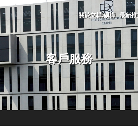
關於立樺.碩樺
最新推
客戶服務