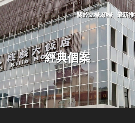
關於立樺.碩樺
最新推
經典個案