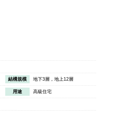
結構規模
地下3層，地上12層
用途
高級住宅