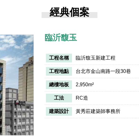
經典個案
臨沂馥玉
工程名稱
臨沂馥玉新建工程
工程地點
台北市金山南路一段30巷
總樓地板
2,950m²
工法
RC造
建築設計
黃秀莊建築師事務所