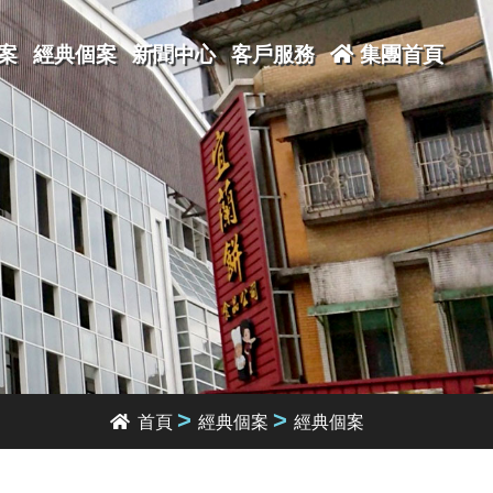
案
經典個案
新聞中心
客戶服務
集團首頁
>
>
首頁
經典個案
經典個案