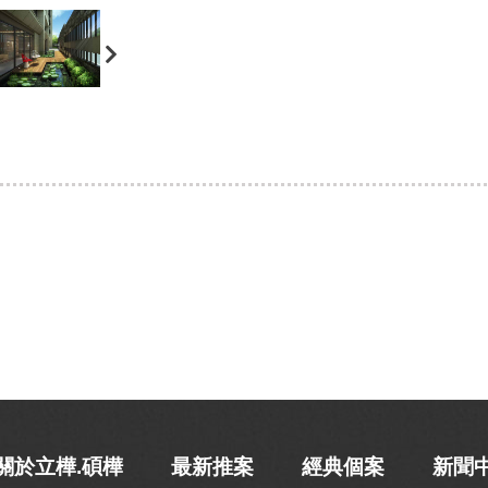
關於立樺.碩樺
最新推案
經典個案
新聞