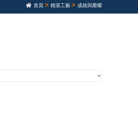
>
>
首頁
精湛工藝
成就與榮耀