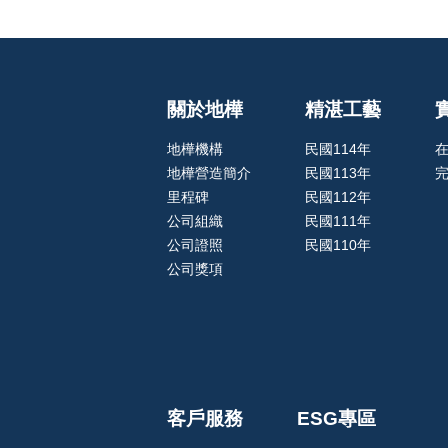
關於地樺
精湛工藝
地樺機構
民國114年
地樺營造簡介
民國113年
里程碑
民國112年
公司組織
民國111年
公司證照
民國110年
公司獎項
客戶服務
ESG專區