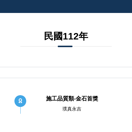
民國112年
施工品質類-金石首獎
璞真永吉