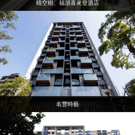
晴空樹、福朋喜來登酒店
名豐時藝