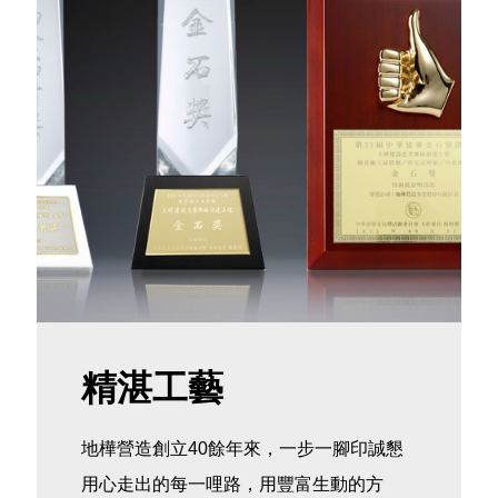
精湛工藝
地樺營造創立40餘年來，一步一腳印誠懇
用心走出的每一哩路，用豐富生動的方