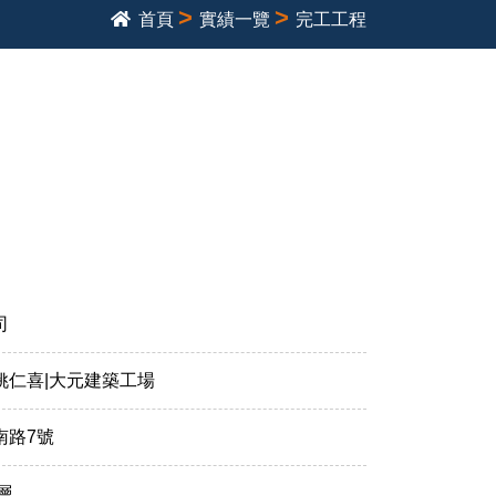
>
>
首頁
實績一覽
完工工程
」
司
姚仁喜|大元建築工場
南路7號
層